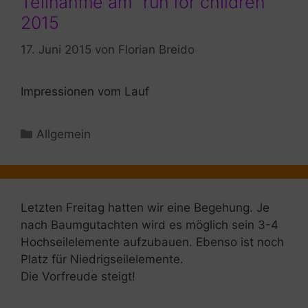
Teilnahme am “run for children”
2015
17. Juni 2015
von
Florian Breido
Impressionen vom Lauf
Kategorien
Allgemein
Letzten Freitag hatten wir eine Begehung. Je
nach Baumgutachten wird es möglich sein 3-4
Hochseilelemente aufzubauen. Ebenso ist noch
Platz für Niedrigseilelemente.
Die Vorfreude steigt!