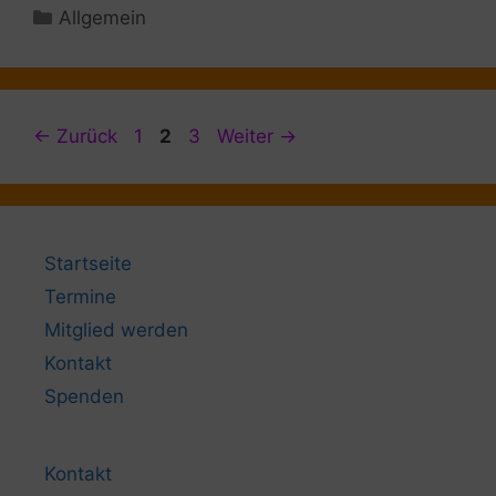
Kategorien
Allgemein
Beitrags-
Seite
Seite
Seite
←
Zurück
1
2
3
Weiter
→
Navigation
Startseite
Termine
Mitglied werden
Kontakt
Spenden
Kontakt